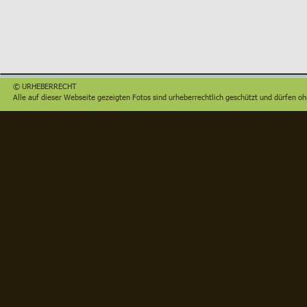
© URHEBERRECHT
Alle auf dieser Webseite gezeigten Fotos sind urheberrechtlich geschützt und dürfen 